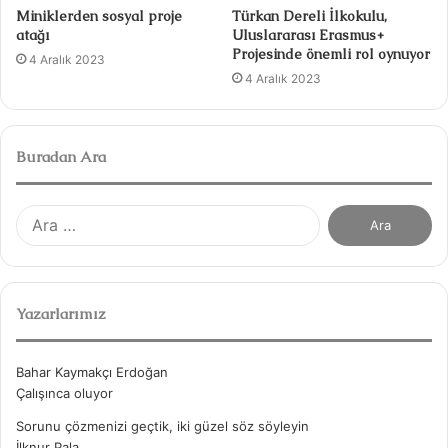
Miniklerden sosyal proje
Türkan Dereli İlkokulu,
atağı
Uluslararası Erasmus+
Projesinde önemli rol oynuyor
4 Aralık 2023
4 Aralık 2023
Buradan Ara
A
r
a
m
a
Yazarlarımız
:
Bahar Kaymakçı Erdoğan
Çalışınca oluyor
Sorunu çözmenizi geçtik, iki güzel söz söyleyin
İlknur Pala