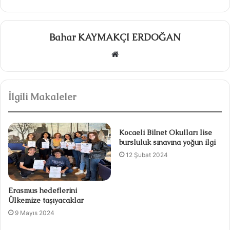
Bahar KAYMAKÇI ERDOĞAN
W
e
b
s
İlgili Makaleler
i
t
e
Kocaeli Bilnet Okulları lise
s
bursluluk sınavına yoğun ilgi
i
12 Şubat 2024
Erasmus hedeflerini
Ülkemize taşıyacaklar
9 Mayıs 2024