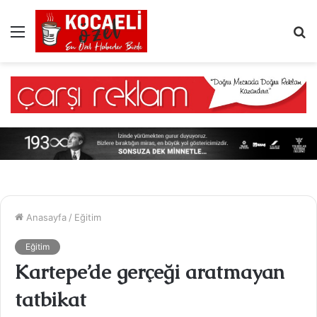
Menü
A
y
...
Anasayfa
/
Eğitim
Eğitim
Kartepe’de gerçeği aratmayan
tatbikat