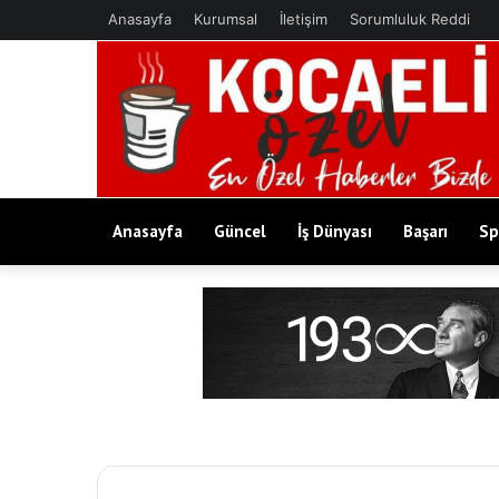
Anasayfa
Kurumsal
İletişim
Sorumluluk Reddi
Anasayfa
Güncel
İş Dünyası
Başarı
Sp