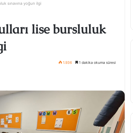
uluk sınavına yoğun ilgi
lları lise bursluluk
gi
1.936
1 dakika okuma süresi