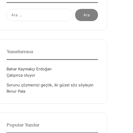
A
r
a
m
a
:
Yazarlarımız
Bahar Kaymakçı Erdoğan
Çalışınca oluyor
Sorunu çözmenizi geçtik, iki güzel söz söyleyin
İlknur Pala
Popular Yazılar