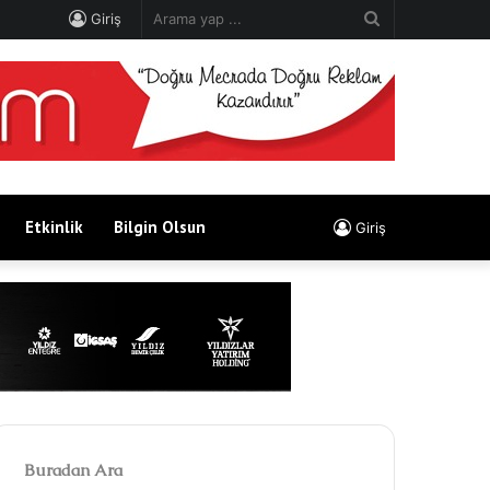
Arama
Giriş
yap
...
Etkinlik
Bilgin Olsun
Giriş
Buradan Ara