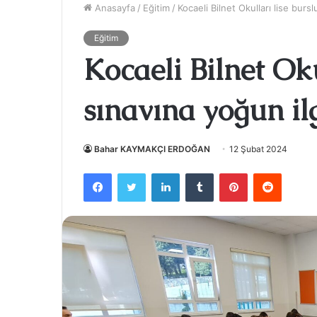
Anasayfa
/
Eğitim
/
Kocaeli Bilnet Okulları lise bursl
Eğitim
Kocaeli Bilnet Oku
sınavına yoğun il
Bahar KAYMAKÇI ERDOĞAN
12 Şubat 2024
Facebook
Twitter
LinkedIn
Tumblr
Pinterest
Reddit