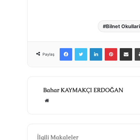
Bilnet Okullari
Facebook
Twitter
LinkedIn
Pinterest
E-Posta ile paylaş
Paylaş
Bahar KAYMAKÇI ERDOĞAN
W
e
b
s
i
İlgili Makaleler
t