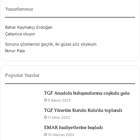
a
Yazarlarımız
:
Bahar Kaymakçı Erdoğan
Çalışınca oluyor
Sorunu çözmenizi geçtik, iki güzel söz söyleyin
İlknur Pala
Popular Yazılar
TGF Anadolu buluşmalarına coşkulu gala
5 Kasım 2023
TGF Yönetim Kurulu Kula’da toplandı
17 Ekim 2022
EMAR faaliyetlerine başladı
15 Haziran 2022