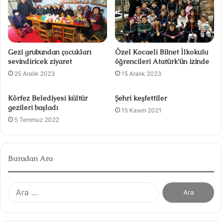
s
i
Gezi grubundan çocukları
Özel Kocaeli Bilnet İlkokulu
sevindiricek ziyaret
öğrencileri Atatürk’ün izinde
25 Aralık 2023
15 Aralık 2023
Körfez Belediyesi kültür
Şehri keşfettiler
gezileri başladı
15 Kasım 2021
5 Temmuz 2022
Buradan Ara
A
r
a
m