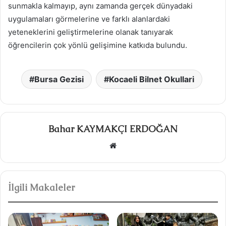
sunmakla kalmayıp, aynı zamanda gerçek dünyadaki
uygulamaları görmelerine ve farklı alanlardaki
yeteneklerini geliştirmelerine olanak tanıyarak
öğrencilerin çok yönlü gelişimine katkıda bulundu.
Bursa Gezisi
Kocaeli Bilnet Okullari
Bahar KAYMAKÇI ERDOĞAN
W
e
b
s
İlgili Makaleler
i
t
e