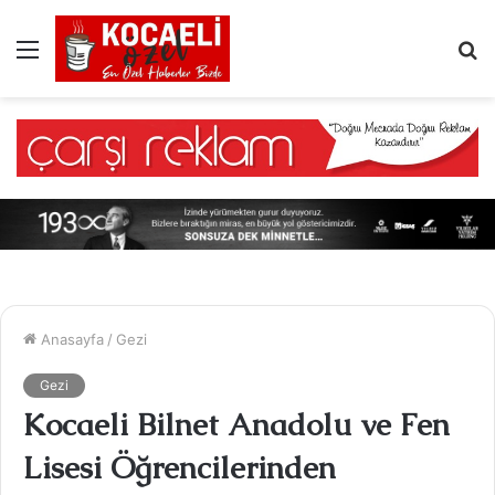
Menü
A
y
...
Anasayfa
/
Gezi
Gezi
Kocaeli Bilnet Anadolu ve Fen
Lisesi Öğrencilerinden