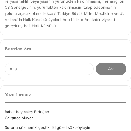
ile yasa teklifi veya yasanın yürürlükten kaldırılmasını, herhangi bir
CB Genelgesinin, yürürlükten kaldırılmasını talep edebilmenin
yolunu açacak olan dilekçeyi Türkiye Büyük Millet Meclisi’ne verdi.
Ankara’da Halk Kürsüsü üyeleri, hep birlikte Anıtkabir ziyareti
gerçekleştirdi. Halk Kürsüsü…
Buradan Ara
A
r
a
m
a
Yazarlarımız
:
Bahar Kaymakçı Erdoğan
Çalışınca oluyor
Sorunu çözmenizi geçtik, iki güzel söz söyleyin