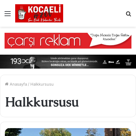
Menü
A
y
...
Anasayfa
/
Halkkursusu
Halkkursusu