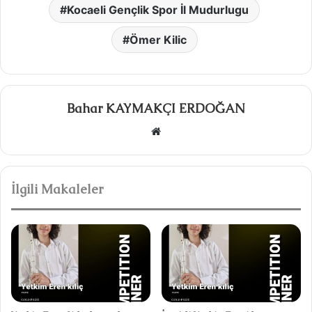
Kocaeli Gençlik Spor İl Mudurlugu
Ömer Kilic
Bahar KAYMAKÇI ERDOĞAN
W
e
b
s
İlgili Makaleler
i
t
e
s
i