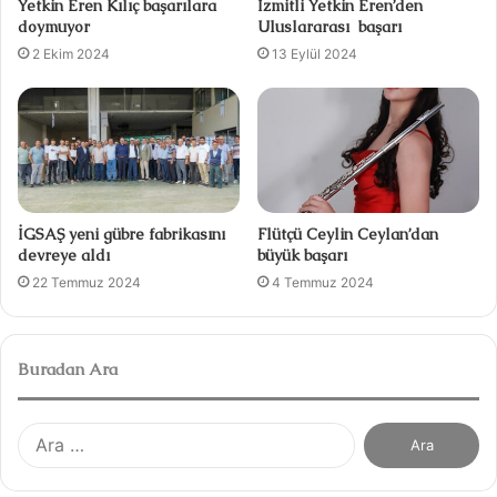
Yetkin Eren Kılıç başarılara
İzmitli Yetkin Eren’den
doymuyor
Uluslararası başarı
2 Ekim 2024
13 Eylül 2024
İGSAŞ yeni gübre fabrikasını
Flütçü Ceylin Ceylan’dan
devreye aldı
büyük başarı
22 Temmuz 2024
4 Temmuz 2024
Buradan Ara
A
r
a