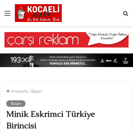
Menü
A
y
...
Anasayfa
/
Başarı
Başarı
Minik Eskrimci Türkiye
Birincisi