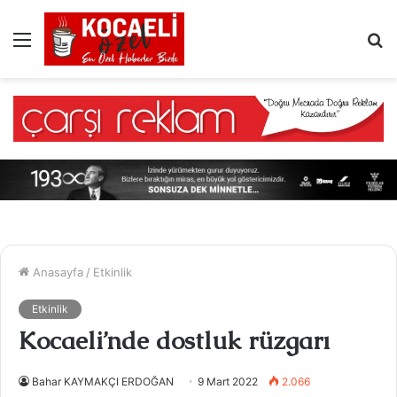
Menü
A
y
...
Anasayfa
/
Etkinlik
Etkinlik
Kocaeli’nde dostluk rüzgarı
Bahar KAYMAKÇI ERDOĞAN
9 Mart 2022
2.066