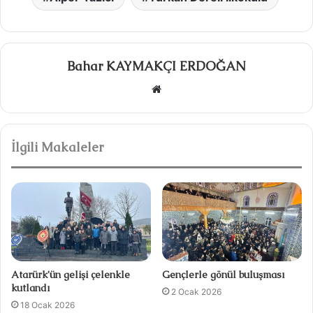
Bahar KAYMAKÇI ERDOĞAN
W
e
b
s
İlgili Makaleler
i
t
e
s
i
Atarürk’ün gelişi çelenkle
Gençlerle gönül buluşması
kutlandı
2 Ocak 2026
18 Ocak 2026