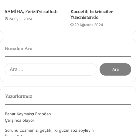
SAMİHA, Ferizli’yi salladı
Kocaelili Eskrimciler
Yunanistan’da
24 Eylül 2024
29 Ağustos 2024
Buradan Ara
A
r
a
m
a
Yazarlarımız
:
Bahar Kaymakçı Erdoğan
Çalışınca oluyor
Sorunu çözmenizi geçtik, iki güzel söz söyleyin