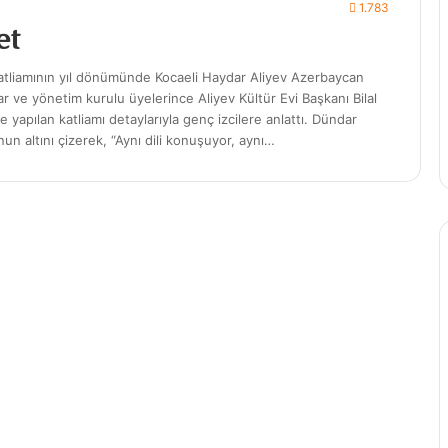
1.783
et
ı katliamının yıl dönümünde Kocaeli Haydar Aliyev Azerbaycan
ndar ve yönetim kurulu üyelerince Aliyev Kültür Evi Başkanı Bilal
yapılan katliamı detaylarıyla genç izcilere anlattı. Dündar
un altını çizerek, “Aynı dili konuşuyor, aynı…