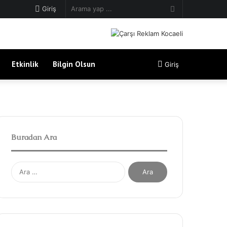
Arama
Giriş
yap
...
Etkinlik
Bilgin Olsun
Giriş
Buradan Ara
A
r
a
m
a
: