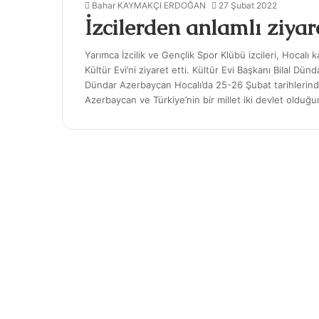
Bahar KAYMAKÇI ERDOĞAN
27 Şubat 2022
İzcilerden anlamlı ziyar
Yarımca İzcilik ve Gençlik Spor Klübü izcileri, Hocal
Kültür Evi’ni ziyaret etti. Kültür Evi Başkanı Bilal Dü
Dündar Azerbaycan Hocalı’da 25-26 Şubat tarihlerinde 
Azerbaycan ve Türkiye’nin bir millet iki devlet olduğun