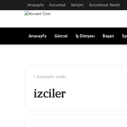
Anasayfa
Kurumsal
İletişim
Sorumluluk Reddi
Anasayfa
Güncel
İş Dünyası
Başarı
Sp
Anasayfa
/
izciler
izciler