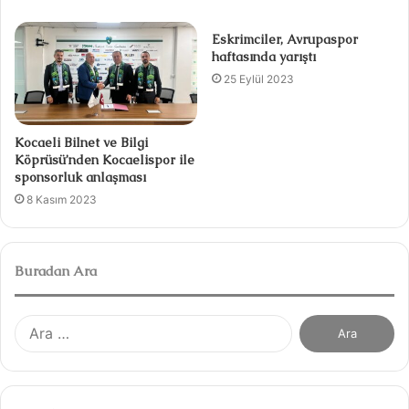
Eskrimciler, Avrupaspor
haftasında yarıştı
25 Eylül 2023
Kocaeli Bilnet ve Bilgi
Köprüsü’nden Kocaelispor ile
sponsorluk anlaşması
8 Kasım 2023
Buradan Ara
A
r
a
m
a