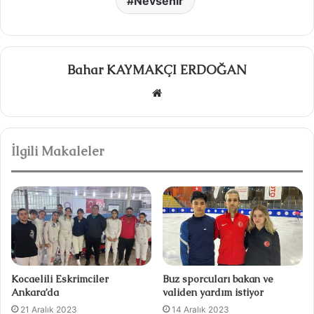
Nevsehir
Bahar KAYMAKÇI ERDOĞAN
W
e
b
s
İlgili Makaleler
i
t
e
s
i
Kocaelili Eskrimciler
Buz sporcuları bakan ve
Ankara’da
validen yardım istiyor
21 Aralık 2023
14 Aralık 2023