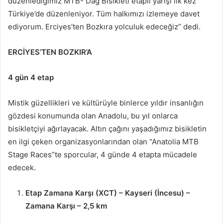
düzenlediğimiz MTB- Dağ Bisikleti etaplı yarışı ilk kez
Türkiye’de düzenleniyor. Tüm halkımızı izlemeye davet
ediyorum. Erciyes’ten Bozkıra yolculuk edeceğiz” dedi.
ERCİYES’TEN BOZKIR’A
4 gün 4 etap
Mistik güzellikleri ve kültürüyle binlerce yıldır insanlığın
gözdesi konumunda olan Anadolu, bu yıl onlarca
bisikletçiyi ağırlayacak. Altın çağını yaşadığımız bisikletin
en ilgi çeken organizasyonlarından olan “Anatolia MTB
Stage Races”te sporcular, 4 günde 4 etapta mücadele
edecek.
Etap Zamana Karşı (XCT) – Kayseri (İncesu) –
Zamana Karşı – 2,5 km