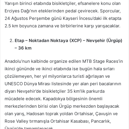
Yarışın birinci etabında bisikletçiler, efsanelere konu olan
Erciyes Dağı’nın eteklerinden pedal çevirecek. Sporcular,
24 Ağustos Perşembe günü Kayseri İncesu’daki ilk etapta
2.5 km boyunca zamana ve birbirlerine karşı yarışacaklar.
Etap – Noktadan Noktaya (XCP) – Nevşehir (Ürgüp)
– 36 km
Anadolu’nun kalbinde organize edilen MTB Stage Races’in
ikinci gününde ve ikinci etabında ise bugün hala sırları
çözülemeyen, her yıl milyonlarca turisti ağırlayan ve
UNESCO Dünya Mirası listesinde yer alan peri bacalarının
diyarı Nevşehir’de bisikletçiler 35 km’lik parkurda
mücadele edecek. Kapadokya bölgesinin önemli
merkezlerinden birisi olan Ürgüp merkezden başlayacak
olan yarış, Hadosan toprak yoldan Ortahisar, Çavuşin ve
Rose Valley tırmanışla Ortahisar Kasabası, Pancarlık,
Ürgüp’de tamamlanacak.