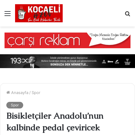
Menü
A
y
...
Anasayfa
/
Spor
Spor
Bisikletçiler Anadolu’nun
kalbinde pedal çeviricek