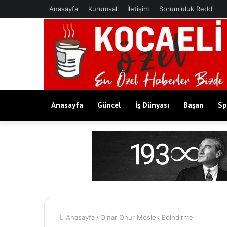
Anasayfa
Kurumsal
İletişim
Sorumluluk Reddi
Anasayfa
Güncel
İş Dünyası
Başarı
Sp
Anasayfa
/
Oinar Onur Meslek Edindirme