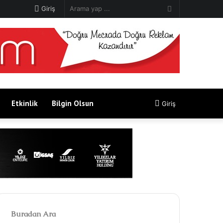
Arama
Giriş
yap
...
Etkinlik
Bilgin Olsun
Giriş
Buradan Ara