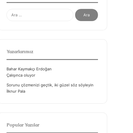
A
r
a
m
a
:
Yazarlarımız
Bahar Kaymakçı Erdoğan
Çalışınca oluyor
Sorunu çözmenizi geçtik, iki güzel söz söyleyin
İlknur Pala
Popular Yazılar